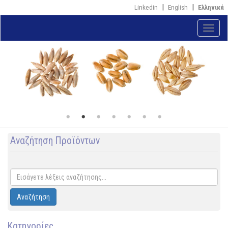
Παράκαμψη
Linkedin
English
Ελληνικά
προς
το
Toggle
κυρίως
naviga
περιεχόμενο
Αναζήτηση Προϊόντων
Αναζήτηση
Κατηγορίες