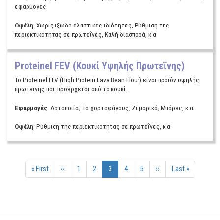
εφαρμογές.
Οφέλη
: Xωρίς ιξωδο-ελαστικές ιδιότητες, Ρύθμιση της
περιεκτικότητας σε πρωτεΐνες, Καλή διασπορά, κ.α.
Proteinel FEV (Κουκί Υψηλής Πρωτεϊνης)
Το Proteinel FEV (High Protein Fava Bean Flour) είναι προϊόν υψηλής
πρωτεϊνης που προέρχεται από το κουκί.
Εφαρμογές
: Αρτοποιία, Για χορτοφάγους, Ζυμαρικά, Μπάρες, κ.α.
Οφέλη
: Ρύθμιση της περιεκτικότητας σε πρωτεΐνες, κ.α.
Σελιδοποίηση
Πρώτη
« First
Προηγούμενη
‹‹
Σελίδα
1
Σελίδα
2
Τρέχουσα
3
Σελίδα
4
Σελίδα
5
Επόμενη
››
Τελευταία
Last »
σελιδα
σελίδα
σελίδα
σελίδα
σελίδα