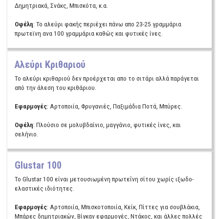
Δημητριακά, Σνάκς, Μπισκότα, κ.α.
Οφέλη
: Το αλεύρι φακής περιέχει πάνω απο 23-25 γραμμάρια
πρωτεϊνη ανα 100 γραμμάρια καθώς και φυτικές ίνες.
Αλεύρι Κριθαριού
Το αλεύρι κριθαριού δεν προέρχεται απο το σιτάρι αλλά παράγεται
από την άλεση του κριθάριου.
Εφαρμογές
: Αρτοποιία, Φρυγανιές, Παξιμάδια Ποτά, Μπύρες.
Οφέλη
: Πλούσιο σε μολυβδαίνιο, μαγγάνιο, φυτικές ίνες, και
σελήνιο.
Glustar 100
Το Glustar 100 είναι μετουσιωμένη πρωτεΐνη σίτου χωρίς ιξωδο-
ελαστικές ιδιότητες.
Εφαρμογές
: Αρτοποιία, Mπισκοτοποιία, Κείκ, Πίττες για σουβλάκια,
Μπάρες δημητριακών, Βίγκαν εφαρμογές, Ντάκος, και άλλες πολλές