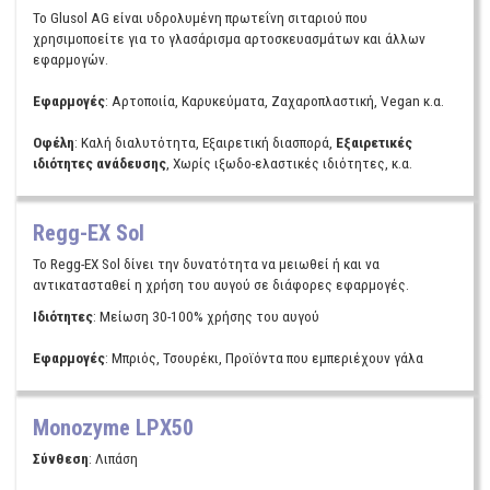
Το Glusol AG είναι υδρολυμένη πρωτεΐνη σιταριού που
χρησιμοποείτε για το γλασάρισμα αρτοσκευασμάτων και άλλων
εφαρμογών.
Εφαρμογές
: Αρτοποιία, Καρυκεύματα, Ζαχαροπλαστική, Vegan κ.α.
Οφέλη
: Καλή διαλυτότητα, Εξαιρετική διασπορά,
Εξαιρετικές
ιδιότητες ανάδευσης
, Χωρίς ιξωδο-ελαστικές ιδιότητες, κ.α.
Regg-EX Sol
Το Regg-EX Sol δίνει την δυνατότητα να μειωθεί ή και να
αντικατασταθεί η χρήση του αυγού σε διάφορες εφαρμογές.
Ιδιότητες
: Μείωση 30-100% χρήσης του αυγού
Εφαρμογές
: Μπριός, Τσουρέκι, Προϊόντα που εμπεριέχουν γάλα
Monozyme LPX50
Σύνθεση
: Λιπάση