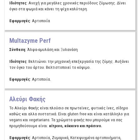
Ιδιότητες
: Ανοχή για μεγάλες χρονικές περιόδους ζύμωσης. Δίνει
όγκο στα ψωμιά και κάνει τη ψίχα καλύτερη.
Εφαρμογές
: Αρτοποιΐα
Multazyme Perf
Σύνθεση
: Άλφα-αμυλάση και Ξυλανάση
Ιδιότητες
: Βελτιώνει την μηχανική επεξεργασία της ζύμης. Αυξάνει
τον όγκο του άρτου. Βελτιστοποιεί το κόψιμο.
Εφαρμογές
: Αρτοποιία.
Αλεύρι Φακής
Το Αλεύρι Φακής είναι πλούσιο σε πρωτεϊνες, φυτικές ίνες, σίδηρο
καθώς και αλλα συστατικά. Είναι gluten free και είναι κατάλληλο για
vegans και vegetarians. Τα χρώματα φακής που μπορούμε να σας
προμηθεύσουμε είναι:
κίτρινο, κόκκινο και πράσινο.
Εφαρμογές
: Αρτοποιία, Ζυμαρικά, Κατεψυγμένα αρτοποιήματα,