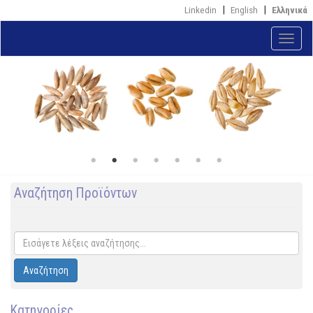
Παράκαμψη
Linkedin
English
Ελληνικά
προς
το
Toggle
κυρίως
naviga
περιεχόμενο
Αναζήτηση Προϊόντων
Αναζήτηση
Κατηγορίες