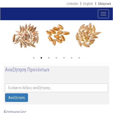
Παράκαμψη
Linkedin
English
Ελληνικά
προς
το
Toggle
κυρίως
naviga
περιεχόμενο
Αναζήτηση Προϊόντων
Αναζήτηση
Κατηγορίες